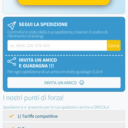
SEGUI LA SPEDIZIONE
Controlla lo stato della tua spedizione, inserisci il codice di
riferimento (tracking)
INVITA UN AMICO
E GUADAGNA !!!
Per ogni spedizione di un amico invitato guadagni 0,10 €
INVITA UN AMICO
I nostri punti di forza!
Spediamo.it e' presente per le tue spedizioni anche a ORICOLA
1) Tariffe competitive