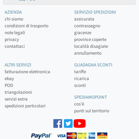
AZIENDA
SERVIZIO SPEDIZIONI
chi siamo
assicurata
condizioni di trasporto
contrassegno
note legali
giacenze
privacy
province coperte
contattaci
località disagiate
annullamento
ALTRI SERVIZI
GUADAGNA SCONTI
fatturazione elettronica
tariffe
ebay
ricarica
POD
sconti
triangolazioni
SPEDIAMOPOINT
servizi extra
cos'è
spedizioni particolari
punti sul territorio