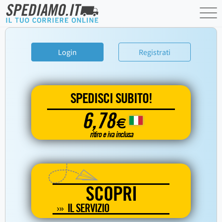
Login
Registrati
SPEDISCI SUBITO!
6,78
€
ritiro e iva inclusa
SCOPRI
IL SERVIZIO