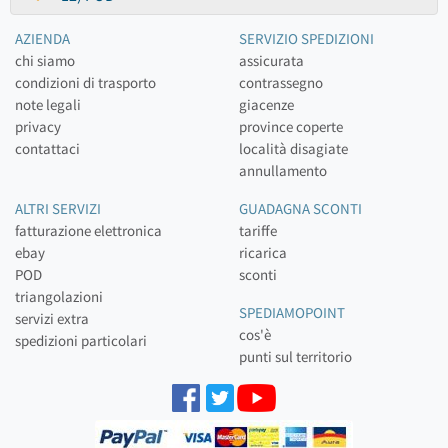
AZIENDA
SERVIZIO SPEDIZIONI
chi siamo
assicurata
condizioni di trasporto
contrassegno
note legali
giacenze
privacy
province coperte
contattaci
località disagiate
annullamento
ALTRI SERVIZI
GUADAGNA SCONTI
fatturazione elettronica
tariffe
ebay
ricarica
POD
sconti
triangolazioni
SPEDIAMOPOINT
servizi extra
cos'è
spedizioni particolari
punti sul territorio