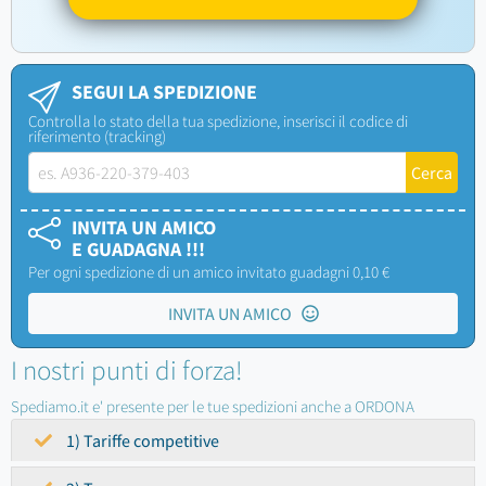
SEGUI LA SPEDIZIONE
Controlla lo stato della tua spedizione, inserisci il codice di
riferimento (tracking)
INVITA UN AMICO
E GUADAGNA !!!
Per ogni spedizione di un amico invitato guadagni 0,10 €
INVITA UN AMICO
I nostri punti di forza!
Spediamo.it e' presente per le tue spedizioni anche a ORDONA
1) Tariffe competitive