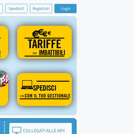
!
Spedisci!
Registrati
Login
€
€
€
€
TARIFFE
O
IMBATTIBILI
SPEDISCI
CON IL TUO GESTIONALE
COLLEGATI ALLE API!