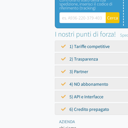
spedizione, inserisci il codice di
riferimento (tracking)
I nostri punti di forza!
Sped
1) Tariffe competitive
2) Trasparenza
3) Partner
4) NO abbonamento
5) API e Interfacce
6) Credito prepagato
AZIENDA
chi siamo