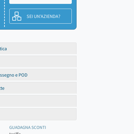
SEI UN'AZIENDA?
tica
assegno e POD
tte
GUADAGNA SCONTI
tariffe