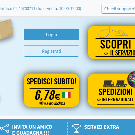
amaci: 02 40700711 (lun - ven h. 10:00-12:00)
Chiedi supporto
Login
SCOPRI
Registrati
IL SERVIZI
SPEDISCI SUBITO!
SPEDIZIONI
6,78
€
INTERNAZIONALI
ritiro e iva inclusa
INVITA UN AMICO
SERVIZI EXTRA
E GUADAGNA !!!