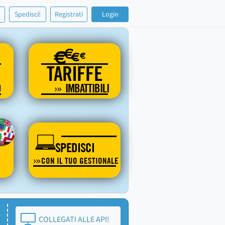
!
Spedisci!
Registrati
Login
€
€
€
€
TARIFFE
O
IMBATTIBILI
SPEDISCI
CON IL TUO GESTIONALE
COLLEGATI ALLE API!