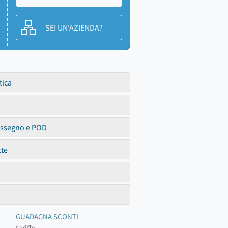
SEI UN'AZIENDA?
tica
assegno e POD
tte
GUADAGNA SCONTI
tariffe