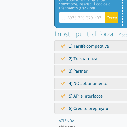
spedizione, inserisci il codice di
riferimento (tracking)
I nostri punti di forza!
Sped
1) Tariffe competitive
2) Trasparenza
3) Partner
4) NO abbonamento
5) API e Interfacce
6) Credito prepagato
AZIENDA
chi siamo