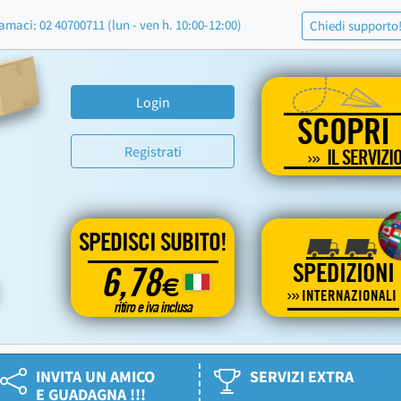
amaci: 02 40700711 (lun - ven h. 10:00-12:00)
Chiedi supporto
Login
SCOPRI
Registrati
IL SERVIZI
SPEDISCI SUBITO!
SPEDIZIONI
6,78
€
INTERNAZIONALI
ritiro e iva inclusa
INVITA UN AMICO
SERVIZI EXTRA
E GUADAGNA !!!