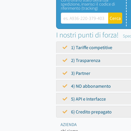
spedizione, inserisci il codice di
riferimento (tracking)
I nostri punti di forza!
Sped
1) Tariffe competitive
2) Trasparenza
3) Partner
4) NO abbonamento
5) API e Interfacce
6) Credito prepagato
AZIENDA
chi siamo