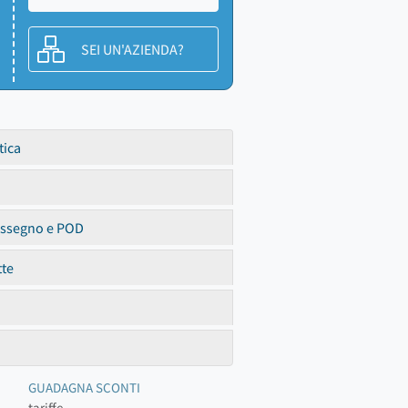
SEI UN'AZIENDA?
tica
assegno e POD
tte
GUADAGNA SCONTI
tariffe