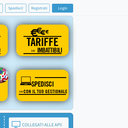
!
Spedisci!
Registrati
Login
€
€
€
€
TARIFFE
O
IMBATTIBILI
SPEDISCI
CON IL TUO GESTIONALE
COLLEGATI ALLE API!