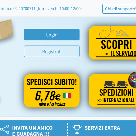
amaci: 02 40700711 (lun - ven h. 10:00-12:00)
Chiedi supporto
Login
SCOPRI
Registrati
IL SERVIZI
SPEDISCI SUBITO!
SPEDIZIONI
6,78
€
INTERNAZIONALI
ritiro e iva inclusa
INVITA UN AMICO
SERVIZI EXTRA
E GUADAGNA !!!