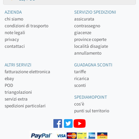
AZIENDA
SERVIZIO SPEDIZIONI
chi siamo
assicurata
condizioni di trasporto
contrassegno
note legali
giacenze
privacy
province coperte
contattaci
località disagiate
annullamento
ALTRI SERVIZI
GUADAGNA SCONTI
fatturazione elettronica
tariffe
ebay
ricarica
POD
sconti
triangolazioni
SPEDIAMOPOINT
servizi extra
cos'è
spedizioni particolari
punti sul territorio