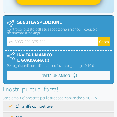
SEGUI LA SPEDIZIONE
Controlla lo stato della tua spedizione, inserisci il codice di
riferimento (tracking)
INVITA UN AMICO
E GUADAGNA !!!
Per ogni spedizione di un amico invitato guadagni 0,10 €
INVITA UN AMICO
I nostri punti di forza!
Spediamo.it e' presente per le tue spedizioni anche a NOZZA
1) Tariffe competitive