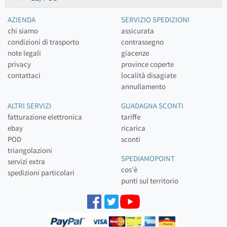
AZIENDA
SERVIZIO SPEDIZIONI
chi siamo
assicurata
condizioni di trasporto
contrassegno
note legali
giacenze
privacy
province coperte
contattaci
località disagiate
annullamento
ALTRI SERVIZI
GUADAGNA SCONTI
fatturazione elettronica
tariffe
ebay
ricarica
POD
sconti
triangolazioni
SPEDIAMOPOINT
servizi extra
cos'è
spedizioni particolari
punti sul territorio