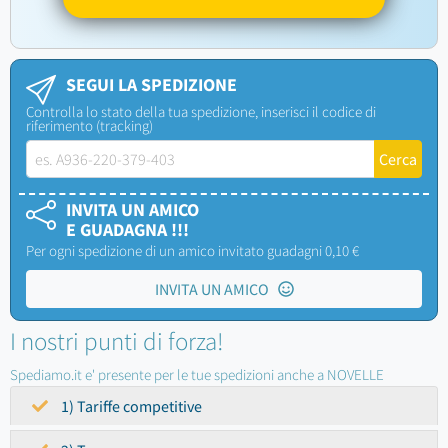
SEGUI LA SPEDIZIONE
Controlla lo stato della tua spedizione, inserisci il codice di
riferimento (tracking)
INVITA UN AMICO
E GUADAGNA !!!
Per ogni spedizione di un amico invitato guadagni 0,10 €
INVITA UN AMICO
I nostri punti di forza!
Spediamo.it e' presente per le tue spedizioni anche a NOVELLE
1) Tariffe competitive