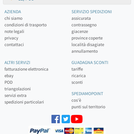
AZIENDA
SERVIZIO SPEDIZIONI
chi siamo
assicurata
condizioni di trasporto
contrassegno
note legali
giacenze
privacy
province coperte
contattaci
località disagiate
annullamento
ALTRI SERVIZI
GUADAGNA SCONTI
fatturazione elettronica
tariffe
ebay
ricarica
POD
sconti
triangolazioni
SPEDIAMOPOINT
servizi extra
cos'è
spedizioni particolari
punti sul territorio