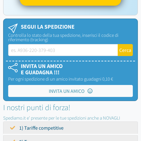
SEGUI LA SPEDIZIONE
Controlla lo stato della tua spedizione, inserisci il codice di
riferimento (tracking)
INVITA UN AMICO
E GUADAGNA !!!
Per ogni spedizione di un amico invitato guadagni 0,10 €
INVITA UN AMICO
I nostri punti di forza!
Spediamo.it e' presente per le tue spedizioni anche a NOVAGLI
1) Tariffe competitive