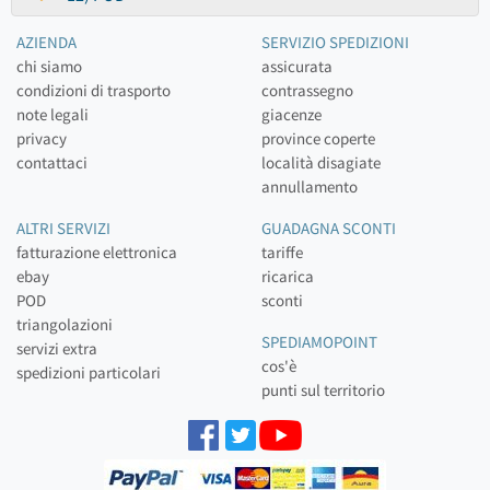
AZIENDA
SERVIZIO SPEDIZIONI
chi siamo
assicurata
condizioni di trasporto
contrassegno
note legali
giacenze
privacy
province coperte
contattaci
località disagiate
annullamento
ALTRI SERVIZI
GUADAGNA SCONTI
fatturazione elettronica
tariffe
ebay
ricarica
POD
sconti
triangolazioni
SPEDIAMOPOINT
servizi extra
cos'è
spedizioni particolari
punti sul territorio