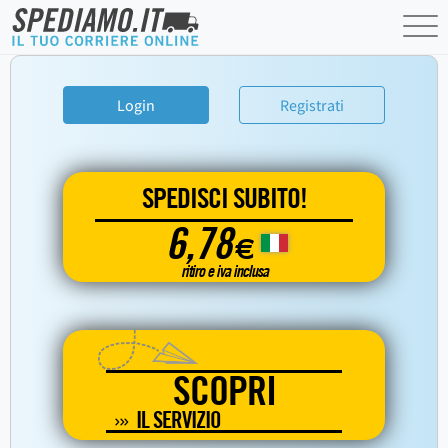
Login
Registrati
SPEDISCI SUBITO!
6,78
€
ritiro e iva inclusa
SCOPRI
IL SERVIZIO