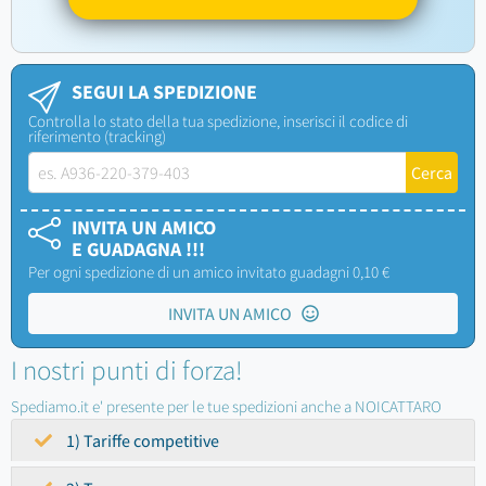
SEGUI LA SPEDIZIONE
Controlla lo stato della tua spedizione, inserisci il codice di
riferimento (tracking)
INVITA UN AMICO
E GUADAGNA !!!
Per ogni spedizione di un amico invitato guadagni 0,10 €
INVITA UN AMICO
I nostri punti di forza!
Spediamo.it e' presente per le tue spedizioni anche a NOICATTARO
1) Tariffe competitive