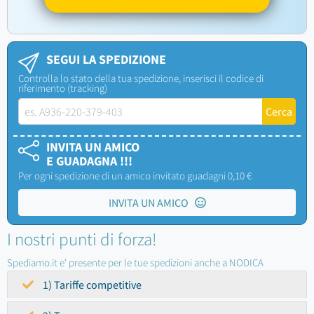
SEGUI LA SPEDIZIONE
Controlla lo stato della tua spedizione, inserisci il codice di
riferimento (tracking)
INVITA UN AMICO
E GUADAGNA !!!
Per ogni spedizione di un amico invitato guadagni 0,10 €
INVITA UN AMICO
I nostri punti di forza!
Spediamo.it e' presente per le tue spedizioni anche a NODICA
1) Tariffe competitive