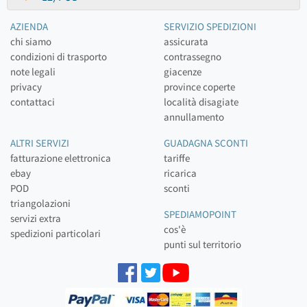
AZIENDA
SERVIZIO SPEDIZIONI
chi siamo
assicurata
condizioni di trasporto
contrassegno
note legali
giacenze
privacy
province coperte
contattaci
località disagiate
annullamento
ALTRI SERVIZI
GUADAGNA SCONTI
fatturazione elettronica
tariffe
ebay
ricarica
POD
sconti
triangolazioni
SPEDIAMOPOINT
servizi extra
cos'è
spedizioni particolari
punti sul territorio