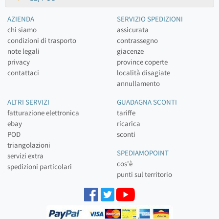
AZIENDA
SERVIZIO SPEDIZIONI
chi siamo
assicurata
condizioni di trasporto
contrassegno
note legali
giacenze
privacy
province coperte
contattaci
località disagiate
annullamento
ALTRI SERVIZI
GUADAGNA SCONTI
fatturazione elettronica
tariffe
ebay
ricarica
POD
sconti
triangolazioni
SPEDIAMOPOINT
servizi extra
cos'è
spedizioni particolari
punti sul territorio