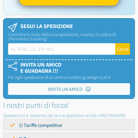
SEGUI LA SPEDIZIONE
Controlla lo stato della tua spedizione, inserisci il codice di
riferimento (tracking)
INVITA UN AMICO
E GUADAGNA !!!
Per ogni spedizione di un amico invitato guadagni 0,10 €
INVITA UN AMICO
I nostri punti di forza!
Spediamo.it e' presente per le tue spedizioni anche a MUTIGNANO
1) Tariffe competitive