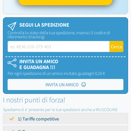
SEGUI LA SPEDIZIONE
Controlla lo stato della tua spedizione, inserisci il codice di
riferimento (tracking)
INVITA UN AMICO
E GUADAGNA !!!
Per ogni spedizione di un amico invitato guadagni 0,10 €
INVITA UN AMICO
I nostri punti di forza!
Spediamo.it e' presente per le tue spedizioni anche a MUSCOLINE
1) Tariffe competitive