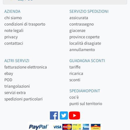
AZIENDA
SERVIZIO SPEDIZIONI
chi siamo
assicurata
condizioni di trasporto
contrassegno
note legali
giacenze
privacy
province coperte
contattaci
località disagiate
annullamento
ALTRI SERVIZI
GUADAGNA SCONTI
fatturazione elettronica
tariffe
ebay
ricarica
POD
sconti
triangolazioni
SPEDIAMOPOINT
servizi extra
cos'è
spedizioni particolari
punti sul territorio