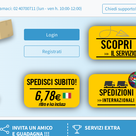
amaci: 02 40700711 (lun - ven h. 10:00-12:00)
Chiedi supporto
Login
SCOPRI
Registrati
IL SERVIZI
SPEDISCI SUBITO!
SPEDIZIONI
6,78
€
INTERNAZIONALI
ritiro e iva inclusa
INVITA UN AMICO
SERVIZI EXTRA
E GUADAGNA !!!