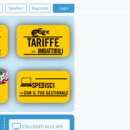
!
Spedisci!
Registrati
Login
€
€
€
€
TARIFFE
O
IMBATTIBILI
SPEDISCI
CON IL TUO GESTIONALE
COLLEGATI ALLE API!