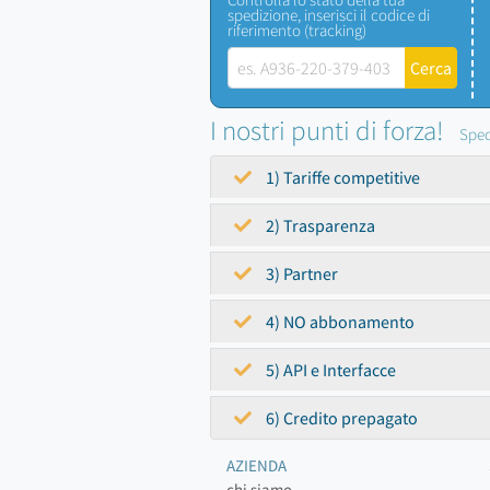
spedizione, inserisci il codice di
riferimento (tracking)
I nostri punti di forza!
Sped
1) Tariffe competitive
2) Trasparenza
3) Partner
4) NO abbonamento
5) API e Interfacce
6) Credito prepagato
AZIENDA
chi siamo