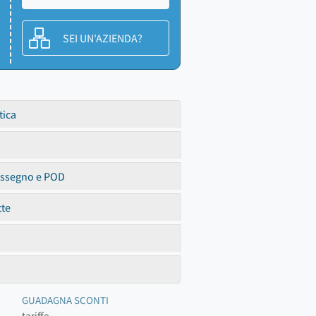
SEI UN'AZIENDA?
tica
assegno e POD
tte
GUADAGNA SCONTI
tariffe