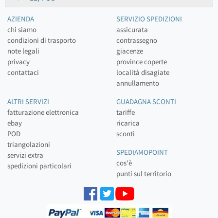
AZIENDA
SERVIZIO SPEDIZIONI
chi siamo
assicurata
condizioni di trasporto
contrassegno
note legali
giacenze
privacy
province coperte
contattaci
località disagiate
annullamento
ALTRI SERVIZI
GUADAGNA SCONTI
fatturazione elettronica
tariffe
ebay
ricarica
POD
sconti
triangolazioni
SPEDIAMOPOINT
servizi extra
cos'è
spedizioni particolari
punti sul territorio