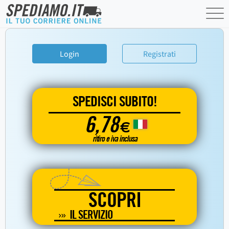
Login
Registrati
SPEDISCI SUBITO!
6,78
€
ritiro e iva inclusa
SCOPRI
IL SERVIZIO