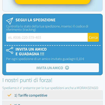
SEGUI LA SPEDIZIONE
Controlla lo stato della tua spedizione, inserisci il codice di
riferimento (tracking)
INVITA UN AMICO
E GUADAGNA !!!
Per ogni spedizione di un amico invitato guadagni 0,10 €
INVITA UN AMICO
I nostri punti di forza!
Spediamo.it e' presente per le tue spedizioni anche a MORANSENGO
1) Tariffe competitive