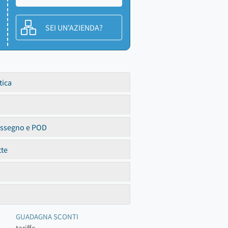
SEI UN'AZIENDA?
tica
assegno e POD
tte
GUADAGNA SCONTI
tariffe