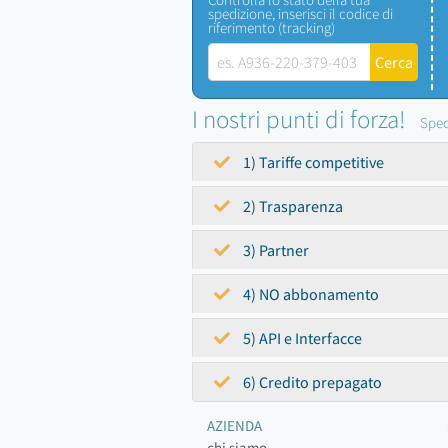
spedizione, inserisci il codice di
riferimento (tracking)
I nostri punti di forza!
Sped
1) Tariffe competitive
2) Trasparenza
3) Partner
4) NO abbonamento
5) API e Interfacce
6) Credito prepagato
AZIENDA
chi siamo