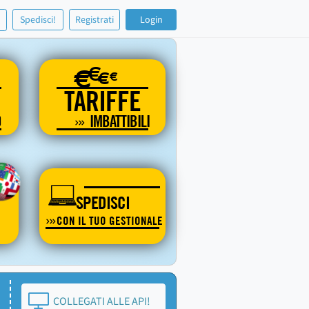
!
Spedisci!
Registrati
Login
€
€
€
€
TARIFFE
O
IMBATTIBILI
SPEDISCI
CON IL TUO GESTIONALE
COLLEGATI ALLE API!