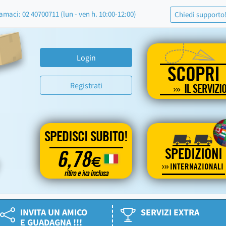
amaci: 02 40700711 (lun - ven h. 10:00-12:00)
Chiedi supporto
Login
SCOPRI
Registrati
IL SERVIZI
SPEDISCI SUBITO!
SPEDIZIONI
6,78
€
INTERNAZIONALI
ritiro e iva inclusa
INVITA UN AMICO
SERVIZI EXTRA
E GUADAGNA !!!