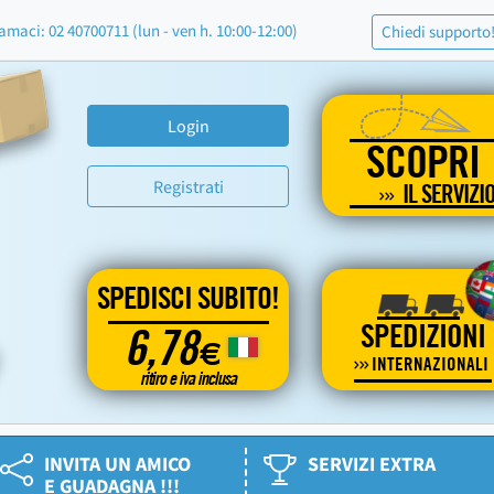
amaci: 02 40700711 (lun - ven h. 10:00-12:00)
Chiedi supporto
Login
SCOPRI
Registrati
IL SERVIZI
SPEDISCI SUBITO!
SPEDIZIONI
6,78
€
INTERNAZIONALI
ritiro e iva inclusa
INVITA UN AMICO
SERVIZI EXTRA
E GUADAGNA !!!