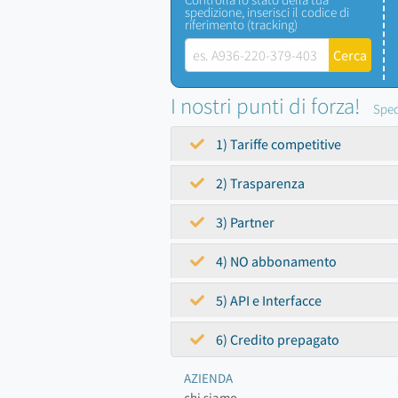
spedizione, inserisci il codice di
riferimento (tracking)
I nostri punti di forza!
Sped
1) Tariffe competitive
2) Trasparenza
3) Partner
4) NO abbonamento
5) API e Interfacce
6) Credito prepagato
AZIENDA
chi siamo