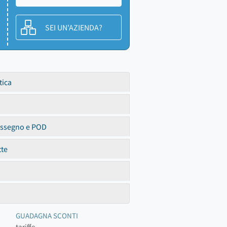
SEI UN'AZIENDA?
tica
assegno e POD
tte
GUADAGNA SCONTI
tariffe