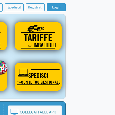
!
Spedisci!
Registrati
Login
€
€
€
€
TARIFFE
O
IMBATTIBILI
SPEDISCI
CON IL TUO GESTIONALE
COLLEGATI ALLE API!