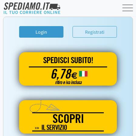
Login
Registrati
SPEDISCI SUBITO!
6,78
€
ritiro e iva inclusa
SCOPRI
IL SERVIZIO