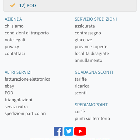
12) POD
AZIENDA
SERVIZIO SPEDIZIONI
chi siamo
assicurata
condizioni di trasporto
contrassegno
note legali
giacenze
privacy
province coperte
contattaci
località disagiate
annullamento
ALTRI SERVIZI
GUADAGNA SCONTI
fatturazione elettronica
tariffe
ebay
ricarica
POD
sconti
triangolazioni
SPEDIAMOPOINT
servizi extra
cos'è
spedizioni particolari
punti sul territorio