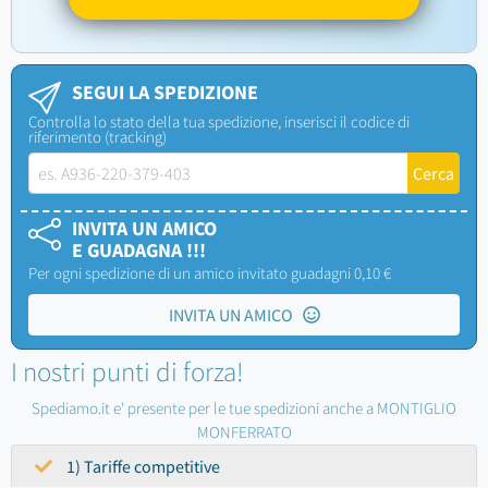
SEGUI LA SPEDIZIONE
Controlla lo stato della tua spedizione, inserisci il codice di
riferimento (tracking)
INVITA UN AMICO
E GUADAGNA !!!
Per ogni spedizione di un amico invitato guadagni 0,10 €
INVITA UN AMICO
I nostri punti di forza!
Spediamo.it e' presente per le tue spedizioni anche a MONTIGLIO
MONFERRATO
1) Tariffe competitive