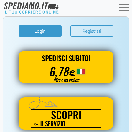
Login
Registrati
SPEDISCI SUBITO!
6,78
€
ritiro e iva inclusa
SCOPRI
IL SERVIZIO