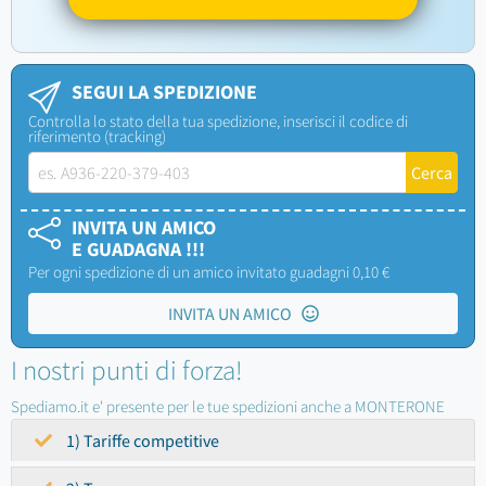
SEGUI LA SPEDIZIONE
Controlla lo stato della tua spedizione, inserisci il codice di
riferimento (tracking)
INVITA UN AMICO
E GUADAGNA !!!
Per ogni spedizione di un amico invitato guadagni 0,10 €
INVITA UN AMICO
I nostri punti di forza!
Spediamo.it e' presente per le tue spedizioni anche a MONTERONE
1) Tariffe competitive