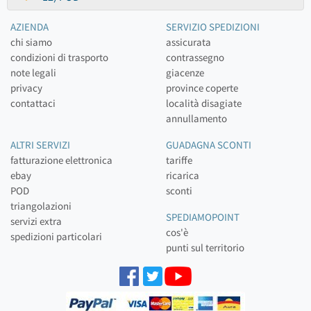
AZIENDA
SERVIZIO SPEDIZIONI
chi siamo
assicurata
condizioni di trasporto
contrassegno
note legali
giacenze
privacy
province coperte
contattaci
località disagiate
annullamento
ALTRI SERVIZI
GUADAGNA SCONTI
fatturazione elettronica
tariffe
ebay
ricarica
POD
sconti
triangolazioni
SPEDIAMOPOINT
servizi extra
cos'è
spedizioni particolari
punti sul territorio