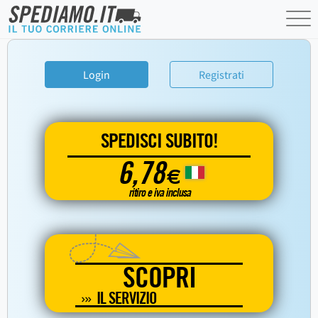
Login
Registrati
SPEDISCI SUBITO!
6,78
€
ritiro e iva inclusa
SCOPRI
IL SERVIZIO