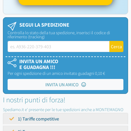
SEGUI LA SPEDIZIONE
Controlla lo stato della tua spedizione, inserisci il codice di
riferimento (tracking)
INVITA UN AMICO
E GUADAGNA !!!
Per ogni spedizione di un amico invitato guadagni 0,10 €
INVITA UN AMICO
I nostri punti di forza!
Spediamo.it e' presente per le tue spedizioni anche a MONTEMAGNO
1) Tariffe competitive