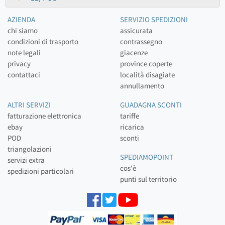
AZIENDA
SERVIZIO SPEDIZIONI
chi siamo
assicurata
condizioni di trasporto
contrassegno
note legali
giacenze
privacy
province coperte
contattaci
località disagiate
annullamento
ALTRI SERVIZI
GUADAGNA SCONTI
fatturazione elettronica
tariffe
ebay
ricarica
POD
sconti
triangolazioni
SPEDIAMOPOINT
servizi extra
cos'è
spedizioni particolari
punti sul territorio