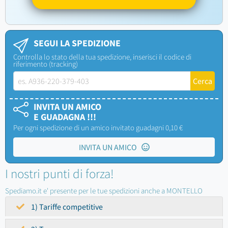
SEGUI LA SPEDIZIONE
Controlla lo stato della tua spedizione, inserisci il codice di
riferimento (tracking)
INVITA UN AMICO
E GUADAGNA !!!
Per ogni spedizione di un amico invitato guadagni 0,10 €
INVITA UN AMICO
I nostri punti di forza!
Spediamo.it e' presente per le tue spedizioni anche a MONTELLO
1) Tariffe competitive