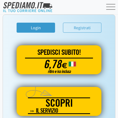
Login
Registrati
SPEDISCI SUBITO!
6,78
€
ritiro e iva inclusa
SCOPRI
IL SERVIZIO