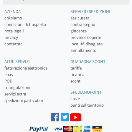
AZIENDA
SERVIZIO SPEDIZIONI
chi siamo
assicurata
condizioni di trasporto
contrassegno
note legali
giacenze
privacy
province coperte
contattaci
località disagiate
annullamento
ALTRI SERVIZI
GUADAGNA SCONTI
fatturazione elettronica
tariffe
ebay
ricarica
POD
sconti
triangolazioni
SPEDIAMOPOINT
servizi extra
cos'è
spedizioni particolari
punti sul territorio