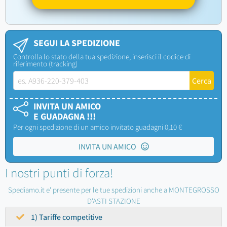
SEGUI LA SPEDIZIONE
Controlla lo stato della tua spedizione, inserisci il codice di
riferimento (tracking)
INVITA UN AMICO
E GUADAGNA !!!
Per ogni spedizione di un amico invitato guadagni 0,10 €
INVITA UN AMICO
I nostri punti di forza!
Spediamo.it e' presente per le tue spedizioni anche a MONTEGROSSO
D'ASTI STAZIONE
1) Tariffe competitive