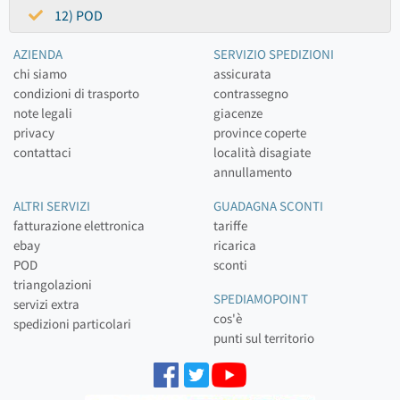
12) POD
AZIENDA
SERVIZIO SPEDIZIONI
chi siamo
assicurata
condizioni di trasporto
contrassegno
note legali
giacenze
privacy
province coperte
contattaci
località disagiate
annullamento
ALTRI SERVIZI
GUADAGNA SCONTI
fatturazione elettronica
tariffe
ebay
ricarica
POD
sconti
triangolazioni
SPEDIAMOPOINT
servizi extra
cos'è
spedizioni particolari
punti sul territorio