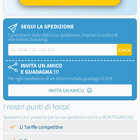
SEGUI LA SPEDIZIONE
Controlla lo stato della tua spedizione, inserisci il codice di
riferimento (tracking)
INVITA UN AMICO
E GUADAGNA !!!
Per ogni spedizione di un amico invitato guadagni 0,10 €
INVITA UN AMICO
I nostri punti di forza!
Spediamo.it e' presente per le tue spedizioni anche a MONTEGROSSO
1) Tariffe competitive