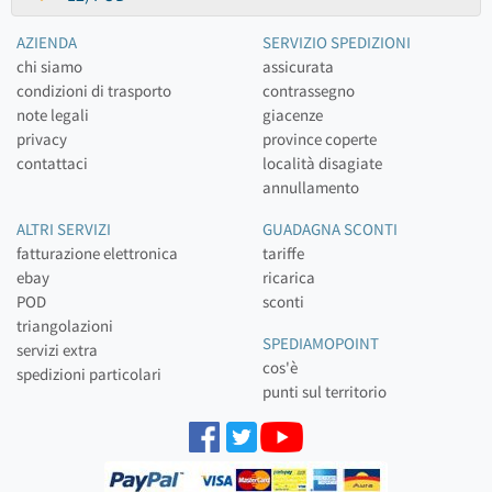
AZIENDA
SERVIZIO SPEDIZIONI
chi siamo
assicurata
condizioni di trasporto
contrassegno
note legali
giacenze
privacy
province coperte
contattaci
località disagiate
annullamento
ALTRI SERVIZI
GUADAGNA SCONTI
fatturazione elettronica
tariffe
ebay
ricarica
POD
sconti
triangolazioni
SPEDIAMOPOINT
servizi extra
cos'è
spedizioni particolari
punti sul territorio