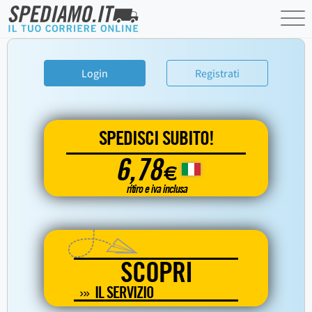
Login
Registrati
SPEDISCI SUBITO!
6,78
€
ritiro e iva inclusa
SCOPRI
IL SERVIZIO