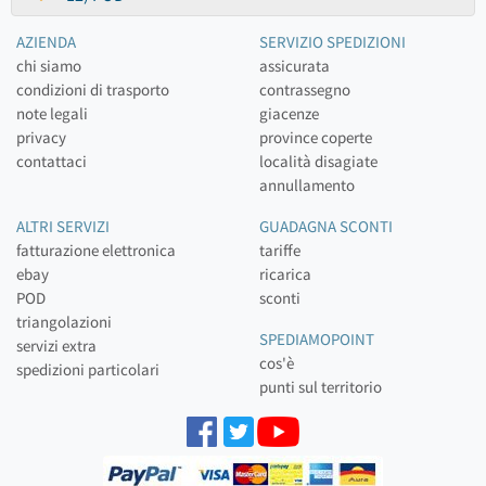
AZIENDA
SERVIZIO SPEDIZIONI
chi siamo
assicurata
condizioni di trasporto
contrassegno
note legali
giacenze
privacy
province coperte
contattaci
località disagiate
annullamento
ALTRI SERVIZI
GUADAGNA SCONTI
fatturazione elettronica
tariffe
ebay
ricarica
POD
sconti
triangolazioni
SPEDIAMOPOINT
servizi extra
cos'è
spedizioni particolari
punti sul territorio