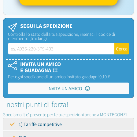
SEGUI LA SPEDIZIONE
Controlla lo stato della tua spedizione, inserisci il codice di
riferimento (tracking)
INVITA UN AMICO
E GUADAGNA !!!
Per ogni spedizione di un amico invitato guadagni 0,10 €
INVITA UN AMICO
I nostri punti di forza!
Spediamo.it e' presente per le tue spedizioni anche a MONTEGONZI
1) Tariffe competitive