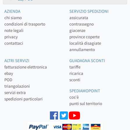
AZIENDA
SERVIZIO SPEDIZIONI
chi siamo
assicurata
condizioni di trasporto
contrassegno
note legali
giacenze
privacy
province coperte
contattaci
località disagiate
annullamento
ALTRI SERVIZI
GUADAGNA SCONTI
fatturazione elettronica
tariffe
ebay
ricarica
POD
sconti
triangolazioni
SPEDIAMOPOINT
servizi extra
cos'è
spedizioni particolari
punti sul territorio