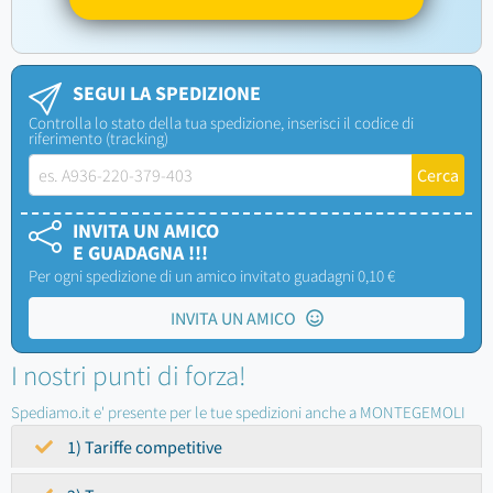
SEGUI LA SPEDIZIONE
Controlla lo stato della tua spedizione, inserisci il codice di
riferimento (tracking)
INVITA UN AMICO
E GUADAGNA !!!
Per ogni spedizione di un amico invitato guadagni 0,10 €
INVITA UN AMICO
I nostri punti di forza!
Spediamo.it e' presente per le tue spedizioni anche a MONTEGEMOLI
1) Tariffe competitive