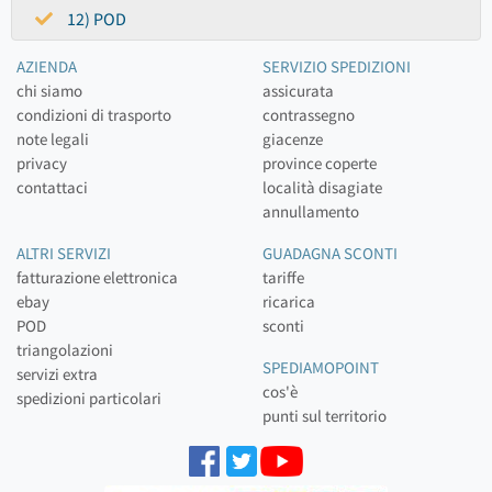
12) POD
AZIENDA
SERVIZIO SPEDIZIONI
chi siamo
assicurata
condizioni di trasporto
contrassegno
note legali
giacenze
privacy
province coperte
contattaci
località disagiate
annullamento
ALTRI SERVIZI
GUADAGNA SCONTI
fatturazione elettronica
tariffe
ebay
ricarica
POD
sconti
triangolazioni
SPEDIAMOPOINT
servizi extra
cos'è
spedizioni particolari
punti sul territorio