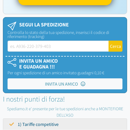
SEGUI LA SPEDIZIONE
Controlla lo stato della tua spedizione, inserisci il codice di
riferimento (tracking)
INVITA UN AMICO
E GUADAGNA !!!
Per ogni spedizione di un amico invitato guadagni 0,10 €
INVITA UN AMICO
I nostri punti di forza!
Spediamo.it e' presente per le tue spedizioni anche a MONTEFIORE
DELL'ASO
1) Tariffe competitive