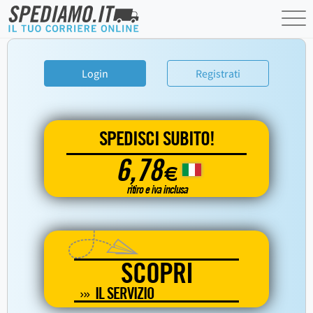
Login
Registrati
SPEDISCI SUBITO!
6,78
€
ritiro e iva inclusa
SCOPRI
IL SERVIZIO