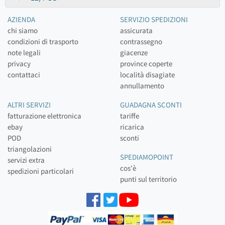
AZIENDA
SERVIZIO SPEDIZIONI
chi siamo
assicurata
condizioni di trasporto
contrassegno
note legali
giacenze
privacy
province coperte
contattaci
località disagiate
annullamento
ALTRI SERVIZI
GUADAGNA SCONTI
fatturazione elettronica
tariffe
ebay
ricarica
POD
sconti
triangolazioni
SPEDIAMOPOINT
servizi extra
cos'è
spedizioni particolari
punti sul territorio