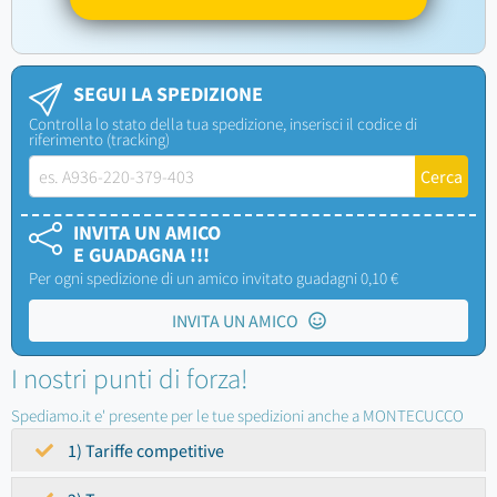
SEGUI LA SPEDIZIONE
Controlla lo stato della tua spedizione, inserisci il codice di
riferimento (tracking)
INVITA UN AMICO
E GUADAGNA !!!
Per ogni spedizione di un amico invitato guadagni 0,10 €
INVITA UN AMICO
I nostri punti di forza!
Spediamo.it e' presente per le tue spedizioni anche a MONTECUCCO
1) Tariffe competitive