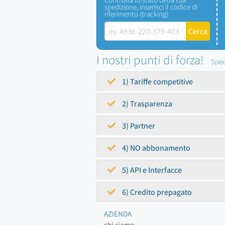
spedizione, inserisci il codice di
riferimento (tracking)
I nostri punti di forza!
Sped
1) Tariffe competitive
2) Trasparenza
3) Partner
4) NO abbonamento
5) API e Interfacce
6) Credito prepagato
AZIENDA
chi siamo