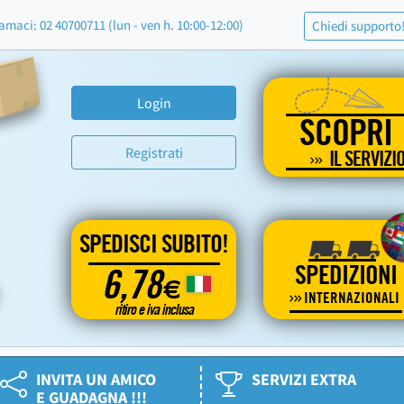
amaci: 02 40700711 (lun - ven h. 10:00-12:00)
Chiedi supporto
Login
SCOPRI
Registrati
IL SERVIZI
SPEDISCI SUBITO!
SPEDIZIONI
6,78
€
INTERNAZIONALI
ritiro e iva inclusa
INVITA UN AMICO
SERVIZI EXTRA
E GUADAGNA !!!