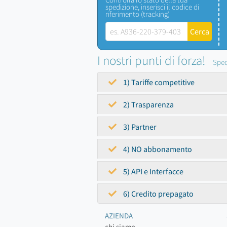
spedizione, inserisci il codice di
riferimento (tracking)
I nostri punti di forza!
Sped
1) Tariffe competitive
2) Trasparenza
3) Partner
4) NO abbonamento
5) API e Interfacce
6) Credito prepagato
AZIENDA
chi siamo