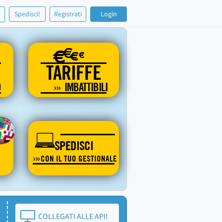
!
Spedisci!
Registrati
Login
€
€
€
€
TARIFFE
O
IMBATTIBILI
SPEDISCI
CON IL TUO GESTIONALE
COLLEGATI ALLE API!