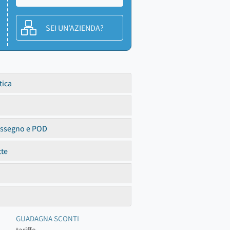
SEI UN'AZIENDA?
tica
assegno e POD
tte
GUADAGNA SCONTI
tariffe