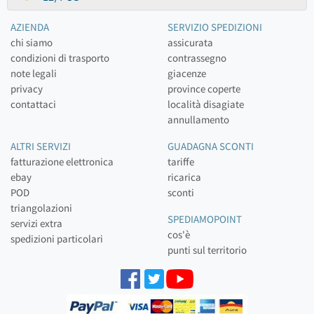
AZIENDA
SERVIZIO SPEDIZIONI
chi siamo
assicurata
condizioni di trasporto
contrassegno
note legali
giacenze
privacy
province coperte
contattaci
località disagiate
annullamento
ALTRI SERVIZI
GUADAGNA SCONTI
fatturazione elettronica
tariffe
ebay
ricarica
POD
sconti
triangolazioni
SPEDIAMOPOINT
servizi extra
cos'è
spedizioni particolari
punti sul territorio