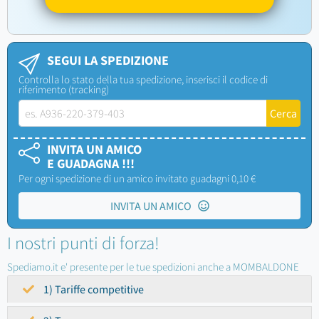
SEGUI LA SPEDIZIONE
Controlla lo stato della tua spedizione, inserisci il codice di
riferimento (tracking)
INVITA UN AMICO
E GUADAGNA !!!
Per ogni spedizione di un amico invitato guadagni 0,10 €
INVITA UN AMICO
I nostri punti di forza!
Spediamo.it e' presente per le tue spedizioni anche a MOMBALDONE
1) Tariffe competitive