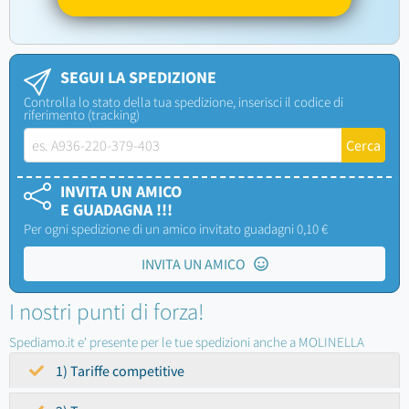
SEGUI LA SPEDIZIONE
Controlla lo stato della tua spedizione, inserisci il codice di
riferimento (tracking)
INVITA UN AMICO
E GUADAGNA !!!
Per ogni spedizione di un amico invitato guadagni 0,10 €
INVITA UN AMICO
I nostri punti di forza!
Spediamo.it e' presente per le tue spedizioni anche a MOLINELLA
1) Tariffe competitive