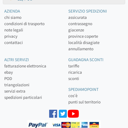
AZIENDA
SERVIZIO SPEDIZIONI
chi siamo
assicurata
condizioni di trasporto
contrassegno
note legali
giacenze
privacy
province coperte
contattaci
località disagiate
annullamento
ALTRI SERVIZI
GUADAGNA SCONTI
fatturazione elettronica
tariffe
ebay
ricarica
POD
sconti
triangolazioni
SPEDIAMOPOINT
servizi extra
cos'è
spedizioni particolari
punti sul territorio