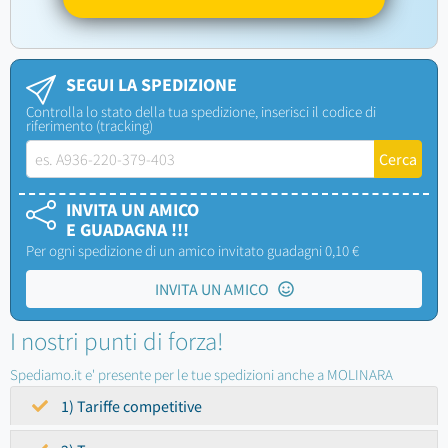
SEGUI LA SPEDIZIONE
Controlla lo stato della tua spedizione, inserisci il codice di
riferimento (tracking)
INVITA UN AMICO
E GUADAGNA !!!
Per ogni spedizione di un amico invitato guadagni 0,10 €
INVITA UN AMICO
I nostri punti di forza!
Spediamo.it e' presente per le tue spedizioni anche a MOLINARA
1) Tariffe competitive