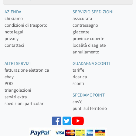
AZIENDA
SERVIZIO SPEDIZIONI
chi siamo
assicurata
condizioni di trasporto
contrassegno
note legali
giacenze
privacy
province coperte
contattaci
località disagiate
annullamento
ALTRI SERVIZI
GUADAGNA SCONTI
fatturazione elettronica
tariffe
ebay
ricarica
POD
sconti
triangolazioni
SPEDIAMOPOINT
servizi extra
cos'è
spedizioni particolari
punti sul territorio