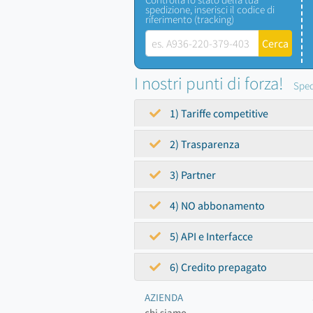
spedizione, inserisci il codice di
riferimento (tracking)
I nostri punti di forza!
Sped
1) Tariffe competitive
2) Trasparenza
3) Partner
4) NO abbonamento
5) API e Interfacce
6) Credito prepagato
AZIENDA
chi siamo