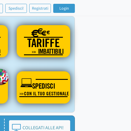
!
Spedisci!
Registrati
Login
€
€
€
€
TARIFFE
O
IMBATTIBILI
SPEDISCI
CON IL TUO GESTIONALE
COLLEGATI ALLE API!