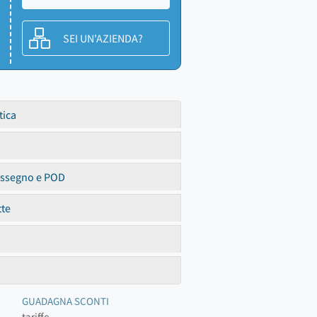
SEI UN'AZIENDA?
tica
assegno e POD
tte
GUADAGNA SCONTI
tariffe