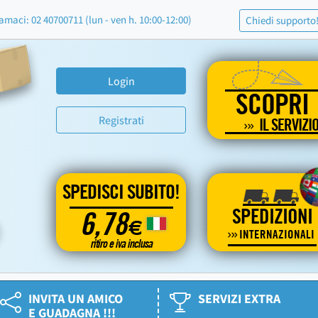
amaci: 02 40700711 (lun - ven h. 10:00-12:00)
Chiedi supporto
Login
SCOPRI
Registrati
IL SERVIZI
SPEDISCI SUBITO!
SPEDIZIONI
6,78
€
INTERNAZIONALI
ritiro e iva inclusa
INVITA UN AMICO
SERVIZI EXTRA
E GUADAGNA !!!