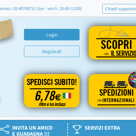
amaci: 02 40700711 (lun - ven h. 10:00-12:00)
Chiedi supporto
Login
SCOPRI
Registrati
IL SERVIZI
SPEDISCI SUBITO!
SPEDIZIONI
6,78
€
INTERNAZIONALI
ritiro e iva inclusa
INVITA UN AMICO
SERVIZI EXTRA
E GUADAGNA !!!