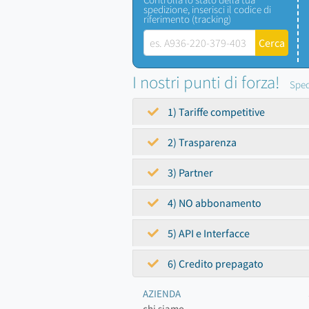
spedizione, inserisci il codice di
riferimento (tracking)
I nostri punti di forza!
Sped
1) Tariffe competitive
2) Trasparenza
3) Partner
4) NO abbonamento
5) API e Interfacce
6) Credito prepagato
AZIENDA
chi siamo