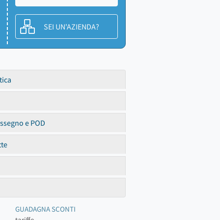
SEI UN'AZIENDA?
tica
assegno e POD
tte
GUADAGNA SCONTI
tariffe