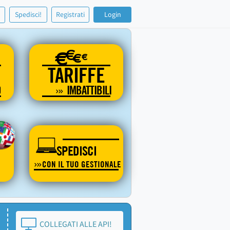
!
Spedisci!
Registrati
Login
€
€
€
€
TARIFFE
O
IMBATTIBILI
SPEDISCI
CON IL TUO GESTIONALE
COLLEGATI ALLE API!