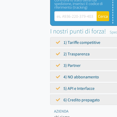
spedizione, inserisci il codice di
riferimento (tracking)
I nostri punti di forza!
Sped
1) Tariffe competitive
2) Trasparenza
3) Partner
4) NO abbonamento
5) API e Interfacce
6) Credito prepagato
AZIENDA
chi siamo