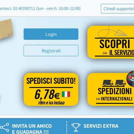
amaci: 02 40700711 (lun - ven h. 10:00-12:00)
Chiedi supporto
Login
SCOPRI
Registrati
IL SERVIZI
SPEDISCI SUBITO!
SPEDIZIONI
6,78
€
INTERNAZIONALI
ritiro e iva inclusa
INVITA UN AMICO
SERVIZI EXTRA
E GUADAGNA !!!