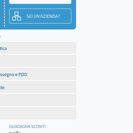
SEI UN'AZIENDA?
O
tica
assegno e POD
tte
GUADAGNA SCONTI
tariffe