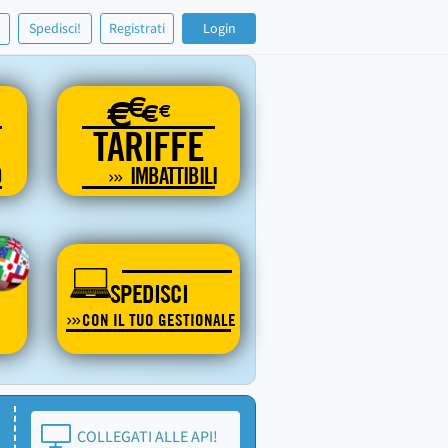
!
Spedisci!
Registrati
Login
€
€
€
€
TARIFFE
O
IMBATTIBILI
SPEDISCI
CON IL TUO GESTIONALE
COLLEGATI ALLE API!