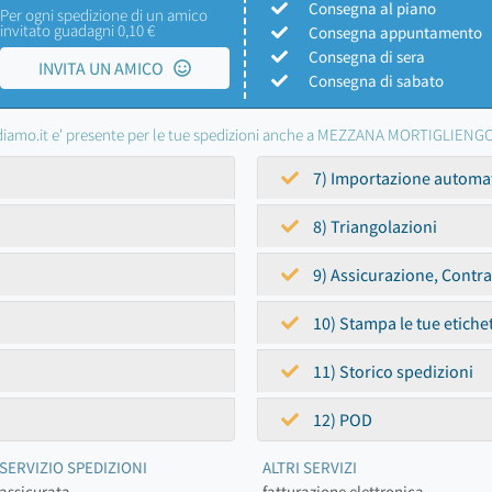
Consegna al piano
Per ogni spedizione di un amico
invitato guadagni 0,10 €
Consegna appuntamento
Consegna di sera
INVITA UN AMICO
Consegna di sabato
iamo.it e' presente per le tue spedizioni anche a MEZZANA MORTIGLIENG
7) Importazione automa
8) Triangolazioni
9) Assicurazione, Contr
10) Stampa le tue etiche
11) Storico spedizioni
12) POD
SERVIZIO SPEDIZIONI
ALTRI SERVIZI
assicurata
fatturazione elettronica