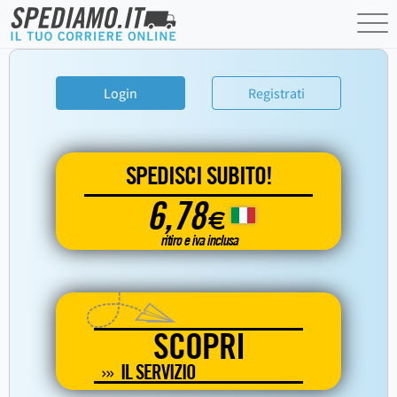
Login
Registrati
SPEDISCI SUBITO!
6,78
€
ritiro e iva inclusa
SCOPRI
IL SERVIZIO