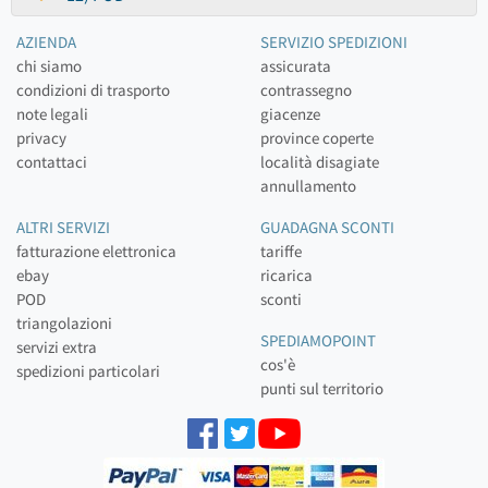
AZIENDA
SERVIZIO SPEDIZIONI
chi siamo
assicurata
condizioni di trasporto
contrassegno
note legali
giacenze
privacy
province coperte
contattaci
località disagiate
annullamento
ALTRI SERVIZI
GUADAGNA SCONTI
fatturazione elettronica
tariffe
ebay
ricarica
POD
sconti
triangolazioni
SPEDIAMOPOINT
servizi extra
cos'è
spedizioni particolari
punti sul territorio