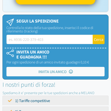
SEGUI LA SPEDIZIONE
Controlla lo stato della tua spedizione, inserisci il codice di
riferimento (tracking)
INVITA UN AMICO
E GUADAGNA !!!
Per ogni spedizione di un amico invitato guadagni 0,10 €
INVITA UN AMICO
I nostri punti di forza!
Spediamo.it e' presente per le tue spedizioni anche a MELANO
1) Tariffe competitive