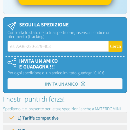
SEGUI LA SPEDIZIONE
Controlla lo stato della tua spedizione, inserisci il codice di
riferimento (tracking)
INVITA UN AMICO
E GUADAGNA !!!
Per ogni spedizione di un amico invitato guadagni 0,10 €
INVITA UN AMICO
I nostri punti di forza!
Spediamo.it e' presente per le tue spedizioni anche a MATERDOMINI
1) Tariffe competitive