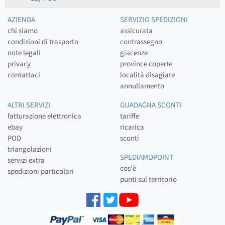
AZIENDA
SERVIZIO SPEDIZIONI
chi siamo
assicurata
condizioni di trasporto
contrassegno
note legali
giacenze
privacy
province coperte
contattaci
località disagiate
annullamento
ALTRI SERVIZI
GUADAGNA SCONTI
fatturazione elettronica
tariffe
ebay
ricarica
POD
sconti
triangolazioni
SPEDIAMOPOINT
servizi extra
cos'è
spedizioni particolari
punti sul territorio