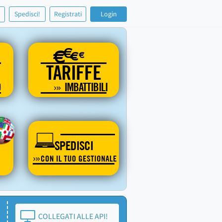
!
Spedisci!
Registrati
Login
€
€
€
€
TARIFFE
O
IMBATTIBILI
SPEDISCI
CON IL TUO GESTIONALE
COLLEGATI ALLE API!