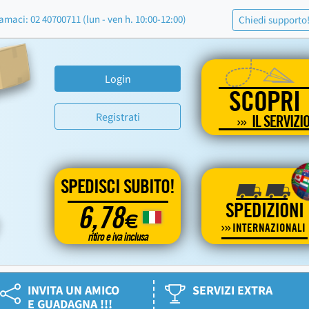
amaci: 02 40700711 (lun - ven h. 10:00-12:00)
Chiedi supporto
Login
SCOPRI
Registrati
IL SERVIZI
SPEDISCI SUBITO!
SPEDIZIONI
6,78
€
INTERNAZIONALI
ritiro e iva inclusa
INVITA UN AMICO
SERVIZI EXTRA
E GUADAGNA !!!