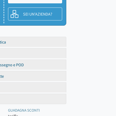
SEI UN'AZIENDA?
tica
assegno e POD
tte
GUADAGNA SCONTI
tariffe