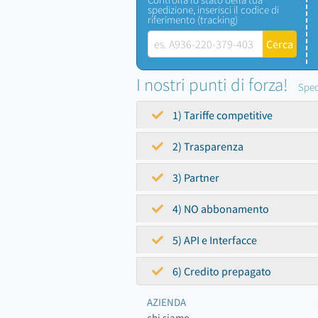
spedizione, inserisci il codice di
riferimento (tracking)
I nostri punti di forza!
Sped
1) Tariffe competitive
2) Trasparenza
3) Partner
4) NO abbonamento
5) API e Interfacce
6) Credito prepagato
AZIENDA
chi siamo