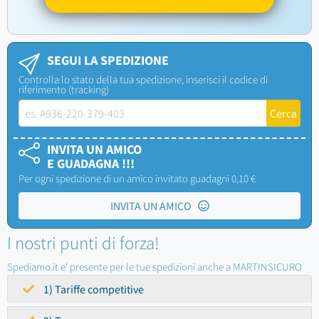
SEGUI LA SPEDIZIONE
Controlla lo stato della tua spedizione, inserisci il codice di
riferimento (tracking)
INVITA UN AMICO
E GUADAGNA !!!
Per ogni spedizione di un amico invitato guadagni 0,10 €
INVITA UN AMICO
I nostri punti di forza!
Spediamo.it e' presente per le tue spedizioni anche a MARTINSICURO
1) Tariffe competitive