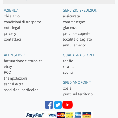
AZIENDA
SERVIZIO SPEDIZIONI
chi siamo
assicurata
condizioni di trasporto
contrassegno
note legali
giacenze
privacy
province coperte
contattaci
località disagiate
annullamento
ALTRI SERVIZI
GUADAGNA SCONTI
fatturazione elettronica
tariffe
ebay
ricarica
POD
sconti
triangolazioni
SPEDIAMOPOINT
servizi extra
cos'è
spedizioni particolari
punti sul territorio