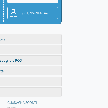
SEI UN'AZIENDA?
tica
assegno e POD
tte
GUADAGNA SCONTI
tariffe