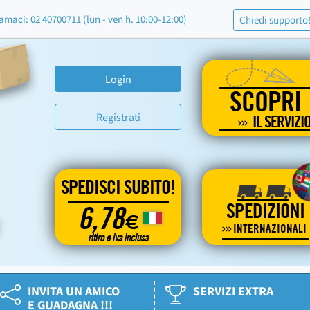
amaci: 02 40700711 (lun - ven h. 10:00-12:00)
Chiedi supporto
Login
SCOPRI
Registrati
IL SERVIZI
SPEDISCI SUBITO!
SPEDIZIONI
6,78
€
INTERNAZIONALI
ritiro e iva inclusa
INVITA UN AMICO
SERVIZI EXTRA
E GUADAGNA !!!