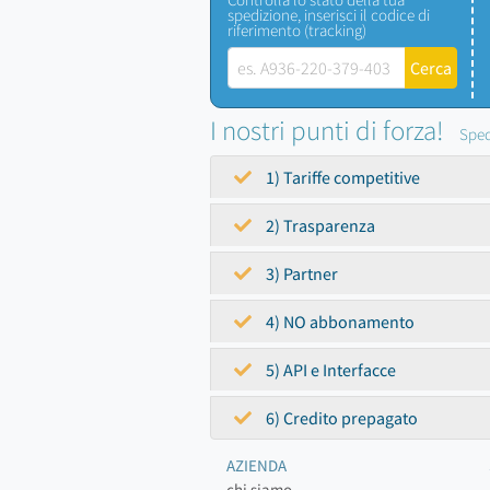
spedizione, inserisci il codice di
riferimento (tracking)
I nostri punti di forza!
Sped
1) Tariffe competitive
2) Trasparenza
3) Partner
4) NO abbonamento
5) API e Interfacce
6) Credito prepagato
AZIENDA
chi siamo