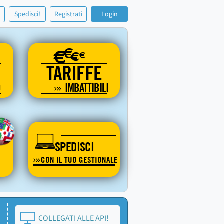
!
Spedisci!
Registrati
Login
€
€
€
€
TARIFFE
O
IMBATTIBILI
SPEDISCI
CON IL TUO GESTIONALE
COLLEGATI ALLE API!