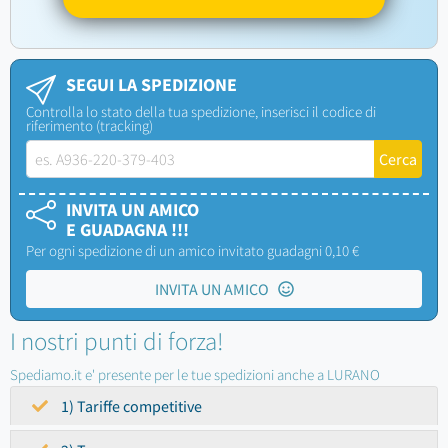
SEGUI LA SPEDIZIONE
Controlla lo stato della tua spedizione, inserisci il codice di
riferimento (tracking)
INVITA UN AMICO
E GUADAGNA !!!
Per ogni spedizione di un amico invitato guadagni 0,10 €
INVITA UN AMICO
I nostri punti di forza!
Spediamo.it e' presente per le tue spedizioni anche a LURANO
1) Tariffe competitive