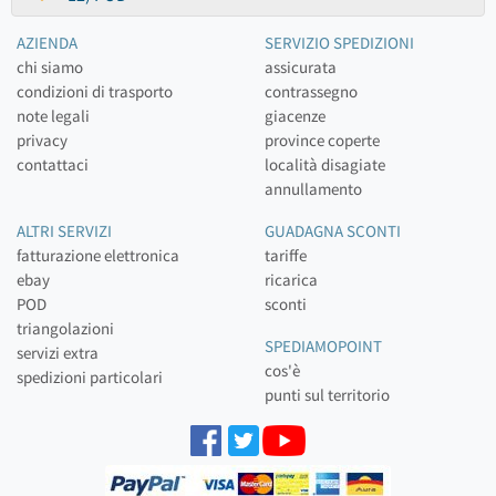
AZIENDA
SERVIZIO SPEDIZIONI
chi siamo
assicurata
condizioni di trasporto
contrassegno
note legali
giacenze
privacy
province coperte
contattaci
località disagiate
annullamento
ALTRI SERVIZI
GUADAGNA SCONTI
fatturazione elettronica
tariffe
ebay
ricarica
POD
sconti
triangolazioni
SPEDIAMOPOINT
servizi extra
cos'è
spedizioni particolari
punti sul territorio