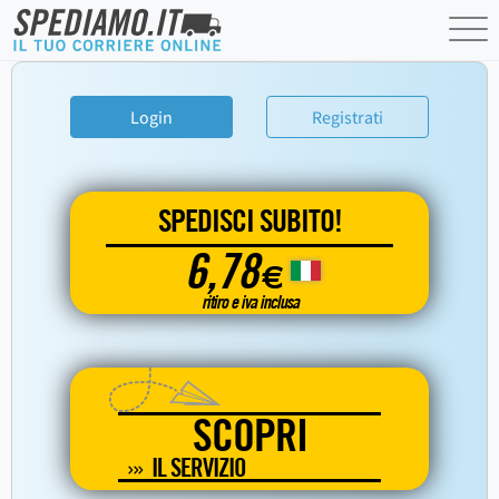
Login
Registrati
SPEDISCI SUBITO!
6,78
€
ritiro e iva inclusa
SCOPRI
IL SERVIZIO