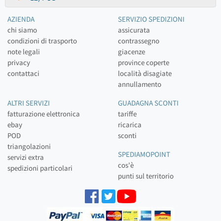
AZIENDA
SERVIZIO SPEDIZIONI
chi siamo
assicurata
condizioni di trasporto
contrassegno
note legali
giacenze
privacy
province coperte
contattaci
località disagiate
annullamento
ALTRI SERVIZI
GUADAGNA SCONTI
fatturazione elettronica
tariffe
ebay
ricarica
POD
sconti
triangolazioni
SPEDIAMOPOINT
servizi extra
cos'è
spedizioni particolari
punti sul territorio