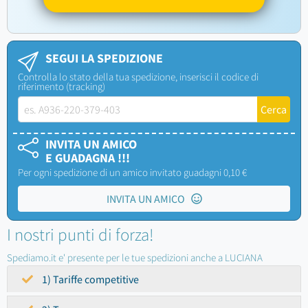
SEGUI LA SPEDIZIONE
Controlla lo stato della tua spedizione, inserisci il codice di
riferimento (tracking)
INVITA UN AMICO
E GUADAGNA !!!
Per ogni spedizione di un amico invitato guadagni 0,10 €
INVITA UN AMICO
I nostri punti di forza!
Spediamo.it e' presente per le tue spedizioni anche a LUCIANA
1) Tariffe competitive