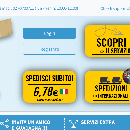
amaci: 02 40700711 (lun - ven h. 10:00-12:00)
Chiedi supporto
Login
SCOPRI
Registrati
IL SERVIZI
SPEDISCI SUBITO!
SPEDIZIONI
6,78
€
INTERNAZIONALI
ritiro e iva inclusa
INVITA UN AMICO
SERVIZI EXTRA
E GUADAGNA !!!