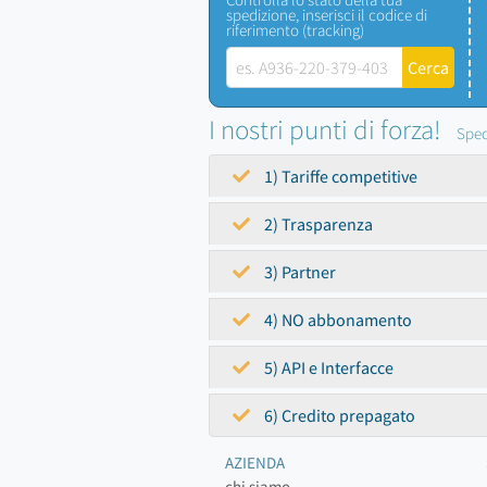
spedizione, inserisci il codice di
riferimento (tracking)
I nostri punti di forza!
Sped
1) Tariffe competitive
2) Trasparenza
3) Partner
4) NO abbonamento
5) API e Interfacce
6) Credito prepagato
AZIENDA
chi siamo