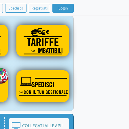
!
Spedisci!
Registrati
Login
€
€
€
€
TARIFFE
O
IMBATTIBILI
SPEDISCI
CON IL TUO GESTIONALE
COLLEGATI ALLE API!