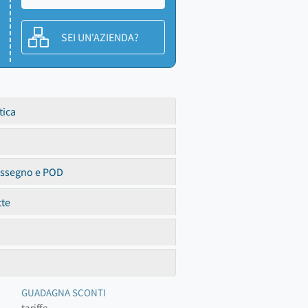
SEI UN'AZIENDA?
tica
assegno e POD
tte
GUADAGNA SCONTI
tariffe