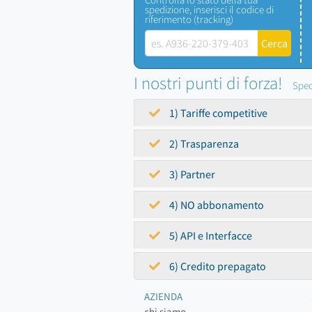
spedizione, inserisci il codice di
riferimento (tracking)
I nostri punti di forza!
Sped
1) Tariffe competitive
2) Trasparenza
3) Partner
4) NO abbonamento
5) API e Interfacce
6) Credito prepagato
AZIENDA
chi siamo