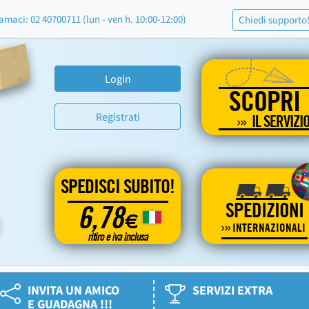
amaci: 02 40700711 (lun - ven h. 10:00-12:00)
Chiedi supporto
Login
SCOPRI
Registrati
IL SERVIZI
SPEDISCI SUBITO!
SPEDIZIONI
6,78
€
INTERNAZIONALI
ritiro e iva inclusa
INVITA UN AMICO
SERVIZI EXTRA
E GUADAGNA !!!