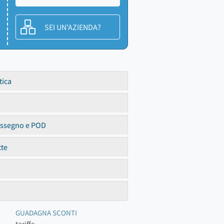
SEI UN'AZIENDA?
tica
assegno e POD
tte
GUADAGNA SCONTI
tariffe