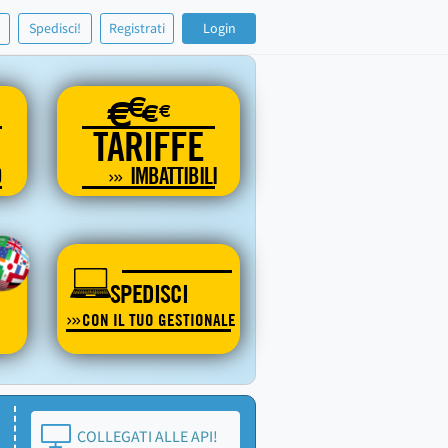
!
Spedisci!
Registrati
Login
€
€
€
€
TARIFFE
O
IMBATTIBILI
SPEDISCI
CON IL TUO GESTIONALE
COLLEGATI ALLE API!