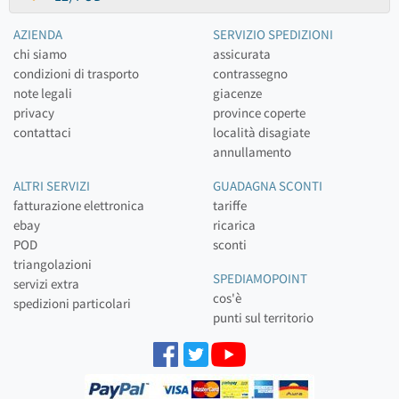
AZIENDA
SERVIZIO SPEDIZIONI
chi siamo
assicurata
condizioni di trasporto
contrassegno
note legali
giacenze
privacy
province coperte
contattaci
località disagiate
annullamento
ALTRI SERVIZI
GUADAGNA SCONTI
fatturazione elettronica
tariffe
ebay
ricarica
POD
sconti
triangolazioni
SPEDIAMOPOINT
servizi extra
cos'è
spedizioni particolari
punti sul territorio