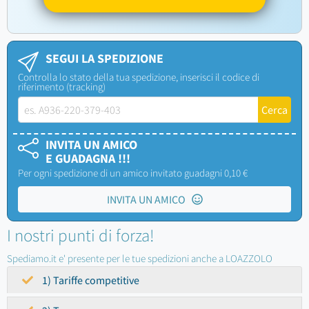
SEGUI LA SPEDIZIONE
Controlla lo stato della tua spedizione, inserisci il codice di
riferimento (tracking)
INVITA UN AMICO
E GUADAGNA !!!
Per ogni spedizione di un amico invitato guadagni 0,10 €
INVITA UN AMICO
I nostri punti di forza!
Spediamo.it e' presente per le tue spedizioni anche a LOAZZOLO
1) Tariffe competitive