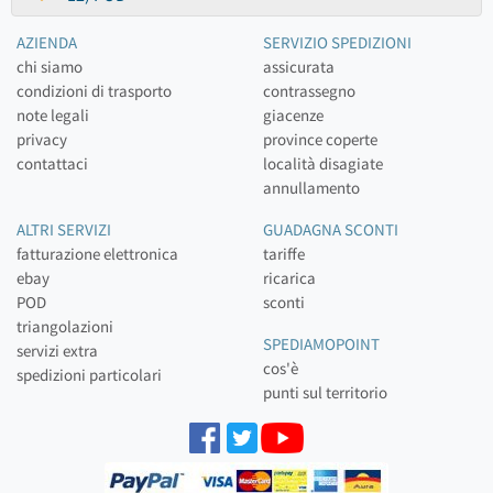
AZIENDA
SERVIZIO SPEDIZIONI
chi siamo
assicurata
condizioni di trasporto
contrassegno
note legali
giacenze
privacy
province coperte
contattaci
località disagiate
annullamento
ALTRI SERVIZI
GUADAGNA SCONTI
fatturazione elettronica
tariffe
ebay
ricarica
POD
sconti
triangolazioni
SPEDIAMOPOINT
servizi extra
cos'è
spedizioni particolari
punti sul territorio