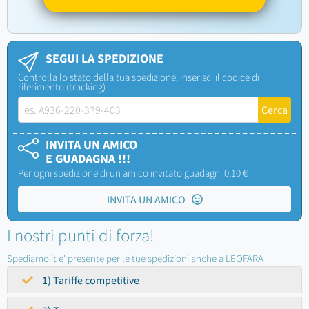
SEGUI LA SPEDIZIONE
Controlla lo stato della tua spedizione, inserisci il codice di
riferimento (tracking)
INVITA UN AMICO
E GUADAGNA !!!
Per ogni spedizione di un amico invitato guadagni 0,10 €
INVITA UN AMICO
I nostri punti di forza!
Spediamo.it e' presente per le tue spedizioni anche a LEOFARA
1) Tariffe competitive