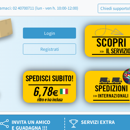
amaci: 02 40700711 (lun - ven h. 10:00-12:00)
Chiedi supporto
Login
SCOPRI
Registrati
IL SERVIZI
SPEDISCI SUBITO!
SPEDIZIONI
6,78
€
INTERNAZIONALI
ritiro e iva inclusa
INVITA UN AMICO
SERVIZI EXTRA
E GUADAGNA !!!