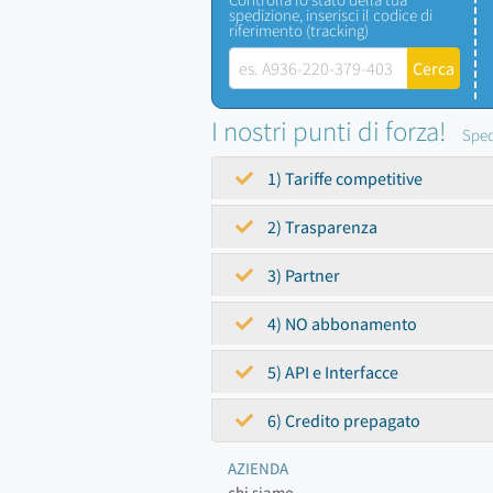
spedizione, inserisci il codice di
riferimento (tracking)
I nostri punti di forza!
Sped
1) Tariffe competitive
2) Trasparenza
3) Partner
4) NO abbonamento
5) API e Interfacce
6) Credito prepagato
AZIENDA
chi siamo