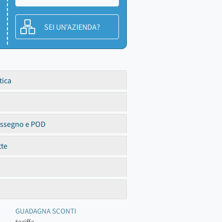
SEI UN'AZIENDA?
tica
assegno e POD
tte
GUADAGNA SCONTI
tariffe