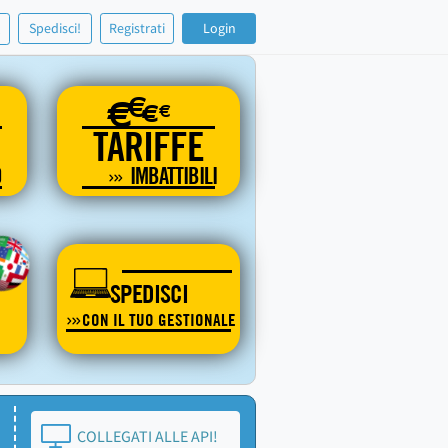
!
Spedisci!
Registrati
Login
€
€
€
€
TARIFFE
O
IMBATTIBILI
SPEDISCI
CON IL TUO GESTIONALE
COLLEGATI ALLE API!