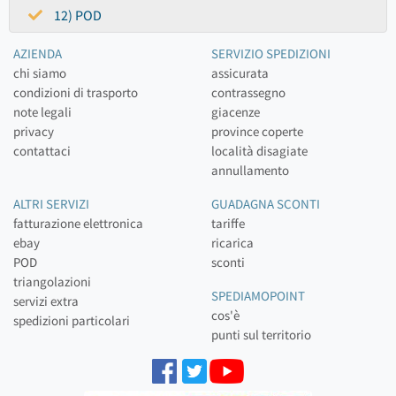
12) POD
AZIENDA
SERVIZIO SPEDIZIONI
chi siamo
assicurata
condizioni di trasporto
contrassegno
note legali
giacenze
privacy
province coperte
contattaci
località disagiate
annullamento
ALTRI SERVIZI
GUADAGNA SCONTI
fatturazione elettronica
tariffe
ebay
ricarica
POD
sconti
triangolazioni
SPEDIAMOPOINT
servizi extra
cos'è
spedizioni particolari
punti sul territorio