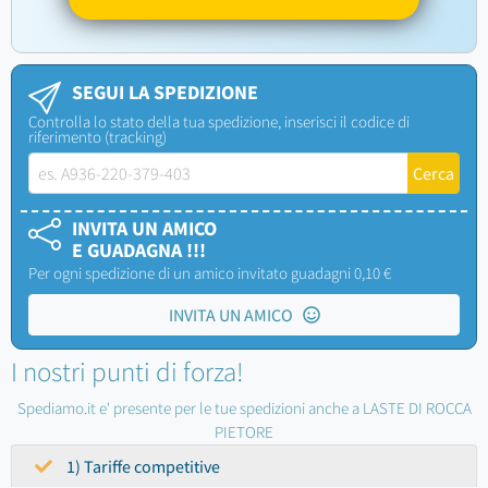
SEGUI LA SPEDIZIONE
Controlla lo stato della tua spedizione, inserisci il codice di
riferimento (tracking)
INVITA UN AMICO
E GUADAGNA !!!
Per ogni spedizione di un amico invitato guadagni 0,10 €
INVITA UN AMICO
I nostri punti di forza!
Spediamo.it e' presente per le tue spedizioni anche a LASTE DI ROCCA
PIETORE
1) Tariffe competitive