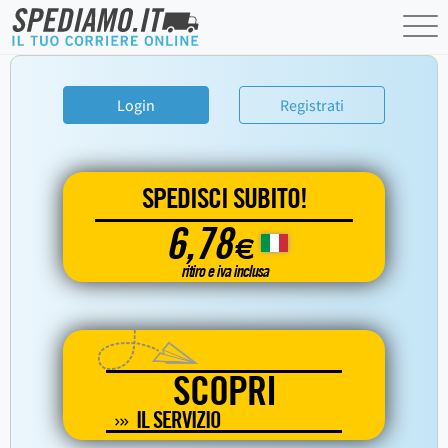
Login
Registrati
SPEDISCI SUBITO!
6,78
€
ritiro e iva inclusa
SCOPRI
IL SERVIZIO