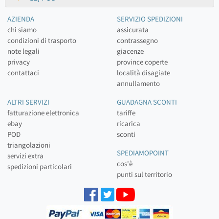
AZIENDA
SERVIZIO SPEDIZIONI
chi siamo
assicurata
condizioni di trasporto
contrassegno
note legali
giacenze
privacy
province coperte
contattaci
località disagiate
annullamento
ALTRI SERVIZI
GUADAGNA SCONTI
fatturazione elettronica
tariffe
ebay
ricarica
POD
sconti
triangolazioni
SPEDIAMOPOINT
servizi extra
cos'è
spedizioni particolari
punti sul territorio