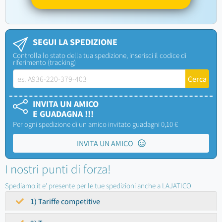
SEGUI LA SPEDIZIONE
Controlla lo stato della tua spedizione, inserisci il codice di
riferimento (tracking)
INVITA UN AMICO
E GUADAGNA !!!
Per ogni spedizione di un amico invitato guadagni 0,10 €
INVITA UN AMICO
I nostri punti di forza!
Spediamo.it e' presente per le tue spedizioni anche a LAJATICO
1) Tariffe competitive