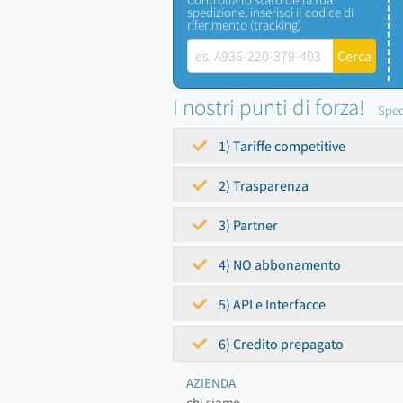
spedizione, inserisci il codice di
riferimento (tracking)
I nostri punti di forza!
Sped
1) Tariffe competitive
2) Trasparenza
3) Partner
4) NO abbonamento
5) API e Interfacce
6) Credito prepagato
AZIENDA
chi siamo