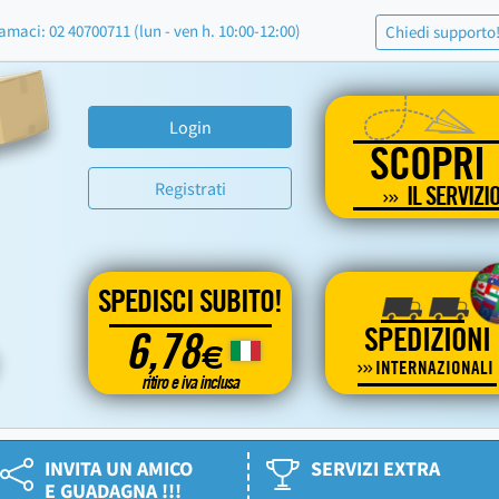
amaci: 02 40700711 (lun - ven h. 10:00-12:00)
Chiedi supporto
Login
SCOPRI
Registrati
IL SERVIZI
SPEDISCI SUBITO!
SPEDIZIONI
6,78
€
INTERNAZIONALI
ritiro e iva inclusa
INVITA UN AMICO
SERVIZI EXTRA
E GUADAGNA !!!