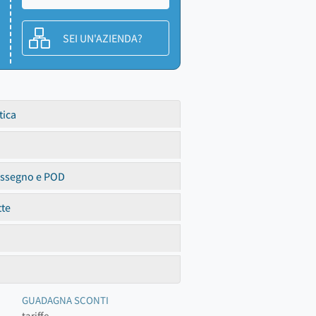
SEI UN'AZIENDA?
tica
assegno e POD
tte
GUADAGNA SCONTI
tariffe