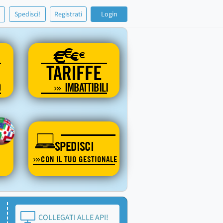
!
Spedisci!
Registrati
Login
€
€
€
€
TARIFFE
O
IMBATTIBILI
SPEDISCI
CON IL TUO GESTIONALE
COLLEGATI ALLE API!