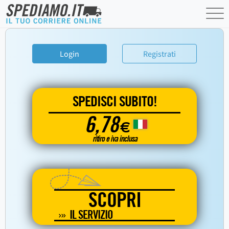
Login
Registrati
SPEDISCI SUBITO!
6,78
€
ritiro e iva inclusa
SCOPRI
IL SERVIZIO