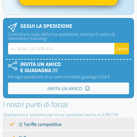
SEGUI LA SPEDIZIONE
Controlla lo stato della tua spedizione, inserisci il codice di
riferimento (tracking)
INVITA UN AMICO
E GUADAGNA !!!
Per ogni spedizione di un amico invitato guadagni 0,10 €
INVITA UN AMICO
I nostri punti di forza!
Spediamo.it e' presente per le tue spedizioni anche a LA ROTTA
1) Tariffe competitive