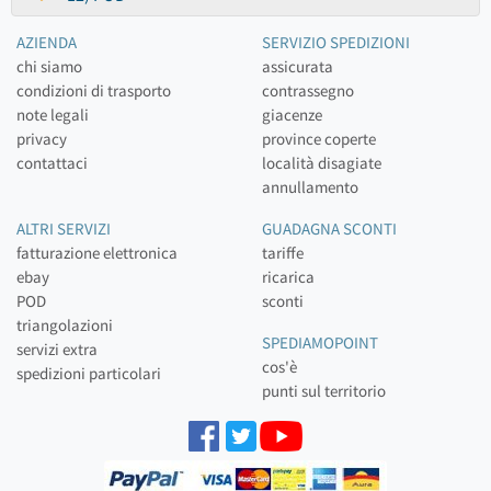
AZIENDA
SERVIZIO SPEDIZIONI
chi siamo
assicurata
condizioni di trasporto
contrassegno
note legali
giacenze
privacy
province coperte
contattaci
località disagiate
annullamento
ALTRI SERVIZI
GUADAGNA SCONTI
fatturazione elettronica
tariffe
ebay
ricarica
POD
sconti
triangolazioni
SPEDIAMOPOINT
servizi extra
cos'è
spedizioni particolari
punti sul territorio